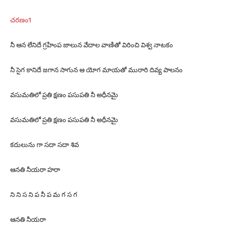
చరణం1
నీ ఆన లేనిదే గ్రహింప జాలున వేదాల వాణితో విరించి విశ్వ నాటకం
నీ సైగ కానిదే జగాన సాగున ఆ యోగ మాయతో మురారి దివ్య పాలనం
వసుమతిలో ప్రతి క్షణం పసుపతి నీ అధీనమై
వసుమతిలో ప్రతి క్షణం పసుపతి నీ అధీనమై
కదులును గా సదా సదా శివ
ఆనతి నీయరా హరా
ని ని స ని ప నీ ప మ గ స గ
ఆనతి నీయరా