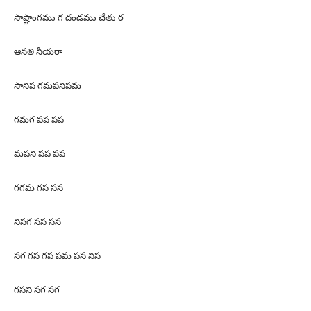
సాష్టాంగము గ దండము చేతు ర
ఆనతి నీయరా
సానిప గమపనిపమ
గమగ పప పప
మపని పప పప
గగమ గస సస
నిసగ సస సస
సగ గస గప పమ పస నిస
గసని సగ సగ