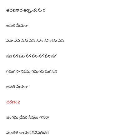
అచలనాధ అర్చింతును ర
ఆనతి నీయరా
పమ పని పమ పని పమ పని గమ పని
సని సగ సని సగ సని సగ పని సగ
గమగసా నిపమ గమగస మగసని
ఆనతి నీయరా
చరణం2
జంగమ దేవర సేవలు గొనరా
మంగళ దాయక దీవెనలిడర