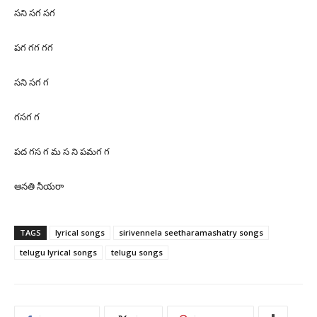
సని సగ సగ
పగ గగ గగ
సని సగ గ
గసగ గ
పద గస గ మ స ని పమగ గ
ఆనతి నీయరా
TAGS
lyrical songs
sirivennela seetharamashatry songs
telugu lyrical songs
telugu songs