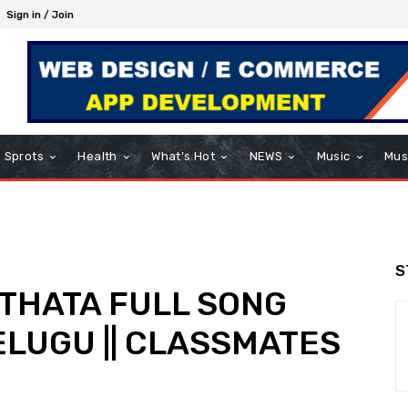
Sign in / Join
Sprots
Health
What’s Hot
NEWS
Music
Mus
S
THATA FULL SONG
TELUGU || CLASSMATES