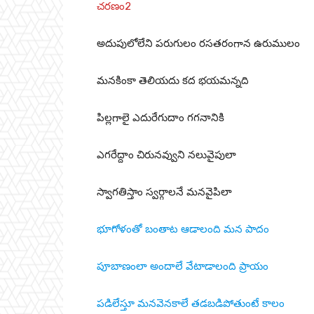
చరణం2
అదుపులోలేని పరుగులం రసతరంగాన ఉరుములం
మనకింకా తెలియదు కద భయమన్నది
పిల్లగాలై ఎదురేగుదాం గగనానికి
ఎగరేద్దాం చిరునవ్వుని నలువైపులా
స్వాగతిస్తాం స్వర్గాలనే మనవైపిలా
భూగోళంతో బంతాట ఆడాలంది మన పాదం
పూబాణంలా అందాలే వేటాడాలంది ప్రాయం
పడిలేస్తూ మనవెనకాలే తడబడిపోతుంటే కాలం