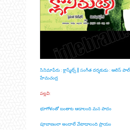
సినిమాపేరు : క్లాస్మేట్స్ || సంగీత దర్శకుడు : ఆలిస్ పాల
హేమచంద్ర
పల్లవి:
భూగోళంతో బంతాట ఆడాలంది మన పాదం
పూబాణంలా అందాలే వేటాడాలంది ప్రాయం