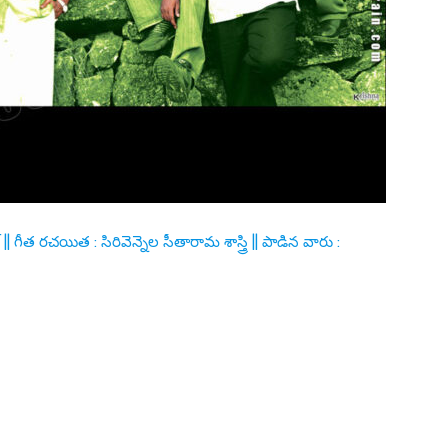
్ || గీత రచయిత : సిరివెన్నెల సీతారామ శాస్త్రి || పాడిన వారు :