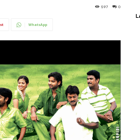
597
0
L
st
WhatsApp