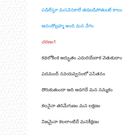
పడిలేస్తూ మనవెనకాలే తడబడిపోతుంటే కాలం
ఆనందోబ్రహ్మ అంది మన వేగం
చరణం1
కథలోకింక అద్భుతం ఎదురయేదాక వెతుకుదాం
పదమందీ నవయవ్వనంలో పసితనం
దొరుకుతుందా అది అడగదే మన నమ్మకం
కలనైనా తరిమేగుణం మన లక్షణం
నిజమైనా కలలాంటిదే మనకీక్షణం