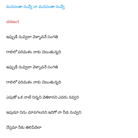
మనసంతా నువ్వే నా మనసంతా నువ్వే
చరణం1
ఇప్పుడే నువ్విలా వెళ్ళావనే సంగతి
గాలిలో పరిమళం నాకు చెబుతున్నది
ఇప్పుడే నువ్విలా వెళ్ళావనే సంగతి
గాలిలో పరిమళం నాకు చెబుతున్నది
ఎపుడో ఒక నాటి నిన్నని వెతికానని ఎవరు నవ్వని
ఇపుడూ నిను చూపగలనని ఇదిగో నా నీడ నువ్వని
నేస్తమా నీకు తెలిపేదెలా