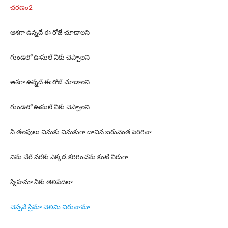
చరణం2
ఆశగా ఉన్నదే ఈ రోజే చూడాలని
గుండెలో ఊసులే నీకు చెప్పాలని
ఆశగా ఉన్నదే ఈ రోజే చూడాలని
గుండెలో ఊసులే నీకు చెప్పాలని
నీ తలపులు చినుకు చినుకుగా దాచిన బరువెంత పెరిగినా
నిను చేరే వరకు ఎక్కడ కరిగించను కంటి నీరుగా
స్నేహమా నీకు తెలిపేదెలా
చెప్పవే ప్రేమా చెలిమి చిరునామా