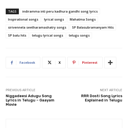
TAGS
indiramma inti peru kadhura gandhi song lyrics
Inspirational songs
lyrical songs
Mahatma Songs
sirivennela seetharamashatry songs
SP Balasubramanyam Hits
SP balu hits
telugu lyrical songs
telugu songs
Facebook
X
Pinterest
PREVIOUS ARTICLE
NEXT ARTICLE
Niggadeesi Adugu Song
RRR Dosti Song Lyrics
Lyrics in Telugu – Gaayam
Explained in Telugu
Movie