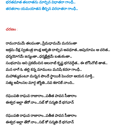
భరతమాత తలరాతను మార్చిన విధాతరా గాంధీ..
తరతరాల యమయాతన తీర్చిన వరదాతరా గాంధీ..
చరణం
:
రామనామమే తలపంతా..ప్రేమధామమే మనసంతా
ఆశ్రమ దీక్ష స్వతంత్ర కాంక్ష ఆకృతి దాల్చిన అవధూత..అపురూపం ఆ చరిత..
ధర్మయోగమే జన్మంతా..ధర్మక్షేత్రమే బతుకంతా..
సంభవామి అని ప్రకటించిన అలనాటి కృష్ణ భగవద్గీత.. ఈ బోసినోటి తాత..
మన లాగే ఓ తల్లి కన్న మాములు మనిషి కదరా గాంధీ..
మహాత్ముడంటూ మన్నన పొందే స్థాయికి పెంచదా ఆయన సూక్తి..
సత్య అహింసల మార్గ జ్యోతి..నవ శకానికే నాంది..
రఘుపతి రాఘవ రాజారాం..పతీత పావన సీతారాం
ఈశ్వర అల్లా తేరో నాం..సబ్ కో సన్మతి దే భగవాన్
రఘుపతి రాఘవ రాజారాం..పతీత పావన సీతారాం
ఈశ్వర అల్లా తేరో నాం..సబ్ కో సన్మతి దే భగవాన్