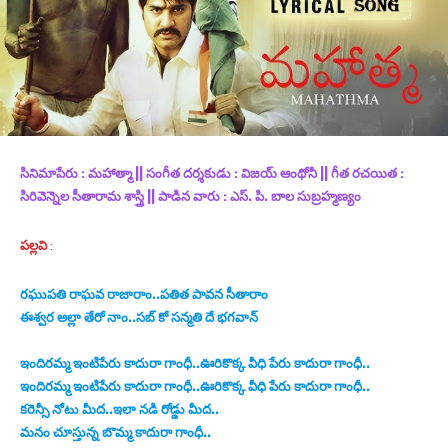
సినిమాపేరు : మహాత్మా
|| సంగీత దర్శకుడు : విజయ్ ఆంథోనీ || గీత రచయిత :
సిరివెన్నెల సీతారామ శాస్త్రి || పాడిన వారు : ఎస్. పి. బాల సుబ్రహ్మణ్యం
పల్లవి
:
రఘుపతి రాఘవ రాజారాం..పతిత పావన సీతారాం
ఈశ్వర అల్లా తేరో నాం..సబ్ కో సన్మతి దే భగవాన్
ఇందిరమ్మ ఇంటిపేరు కాదురా గాంధీ..ఊరికొక్క వీధి పేరు కాదురా గాంధీ..
ఇందిరమ్మ ఇంటిపేరు కాదురా గాంధీ..ఊరికొక్క వీధి పేరు కాదురా గాంధీ..
కరెన్సీ నోటు మీద..ఇలా నడి రోడ్డు మీద..
మనం చూస్తున్న బొమ్మ కాదురా గాంధీ..