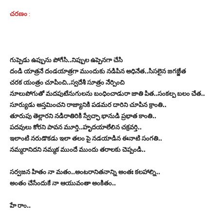
చరణం
:
గుప్పెడు ఉప్పును పోగేసి..నిప్పుల ఉప్పెనగా చేసి
దండి యాత్రనే దండయాత్రగా ముందుకు నడిపిన అధినేత..సిసలైన జగజ్జేత
చరక యంత్రం చూపించి..స్వదేశీ సూత్రం నేర్పించి
నూలుపోగుతో మదపుటేనుగులను బంధించాడురా జాతి పిత..సంకల్ప బలం చేత..
సూర్యుడు అస్తమించని రాజ్యానికి పడమర దారిని చూపిన క్రాంతి..
తూరుపు తెల్లారని నడిరాతిరికి స్వేచ్ఛా భానుడి ప్రభాత కాంతి..
పదవులు కోరని పావన మూర్తి..హృదయాలేలిన చక్రవర్తి..
ఇలాంటి నరుడొకడు ఇలా తలం పై నడయాడిన ఈనాటి సంగతి..
నమ్మరానిదని నమ్మక ముందే ముందు తరాలకు చెప్పండి..
సర్వజన హితం నా మతం..అంటరానితనాన్ని అంతః కలహాల్ని..
అంతం చేసేందుకే నా ఆయువంతా అంకితం..
హే రాం..