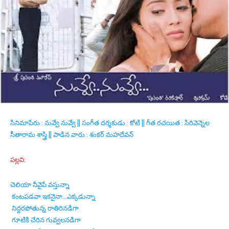
సినిమాపేరు : నువ్వే నువ్వే || సంగీత దర్శకుడు : కోటి || గీత రచయిత : సిరివెన్నెల
సీతారామ శాస్త్రి || పాడిన వారు : శంకర్ మహదేవన్
పల్లవి:
చెలియా నీవైపే వస్తున్నా
కంటపడవా ఇకనైనా…ఎక్కడున్నా
నిద్దరపోతున్న రాతిరినడిగా
గూటికి చేరిన గువ్వలనడిగా