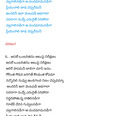
చల్లగాలినడిగా ఆ చందమామనడిగా
ప్రియురాలి జాడ చెప్పరేమనీ
అందరినీ ఇలా వెంటపడి అడగాలా
సరదాగా నువ్వే ఎదురైతే సరిపోదా
చల్లగాలినడిగా ఆ చందమామనడిగా
ప్రియురాలి జాడ చెప్పరేమనీ
చరణం1
ఓ… అసలే ఒంటరితనం అటుపై నిరీక్షణం
అసలే ఒంటరితనం అటుపై నిరీక్షణం
అరెరే పాపమనీ జాలిగా చూసే జనం..
గోరంత గొడవ జరిగితే కొండంత కోపమా
నన్నొదిలి నువ్వు ఉండగలవ నిజం చెప్పవమ్మా
అందరినీ ఇలా వెంటపడి అడగాలా
సరదాగా నువ్వే ఎదురైతే సరిపోదా
నిద్దరపోతున్న రాతిరినడిగా
గూటికి చేరిన గువ్వలనడిగా
చల్లగాలినడిగా ఆ చందమామనడిగా