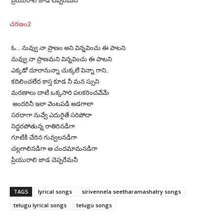
ప్రియురాలి జాడ చెప్పరేమనీ
చరణం2
ఓ… నువ్వు నా ప్రాణం అని విన్నవించు ఈ పాటని
నువ్వు నా ప్రాణమని విన్నవించు ఈ పాటని
ఎక్కడో దూరానున్నా చుక్కలే విన్నా గాని..
కదిలించలేద కాస్త కూడ నీ మన స్సుని
మరణాలు దాటి ఒక్కసారి పలకరించవేమే
అందరినీ ఇలా వెంటపడి అడగాలా
సరదాగా నువ్వే ఎదురైతే సరిపోదా
నిద్దరపోతున్న రాతిరినడిగా
గూటికి చేరిన గువ్వలనడిగా
చల్లగాలినడిగా ఆ చందమామనడిగా
ప్రియురాలి జాడ చెప్పరేమనీ
TAGS
lyrical songs
sirivennela seetharamashatry songs
telugu lyrical songs
telugu songs