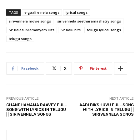
TAGS
e gaali e nela songs
lyrical songs
sirivennela movie songs
sirivennela seetharamashatry songs
SP Balasubramanyam Hits
SP balu hits
telugu lyrical songs
telugu songs
Facebook
X
Pinterest
PREVIOUS ARTICLE
NEXT ARTICLE
CHANDHAMAMA RAAVEY FULL
AADI BIKSHUVU FULL SONG
SONG WITH LYRICS IN TELUGU
WITH LYRICS IN TELUGU ||
|| SIRIVENNELA SONGS
SIRIVENNELA SONGS