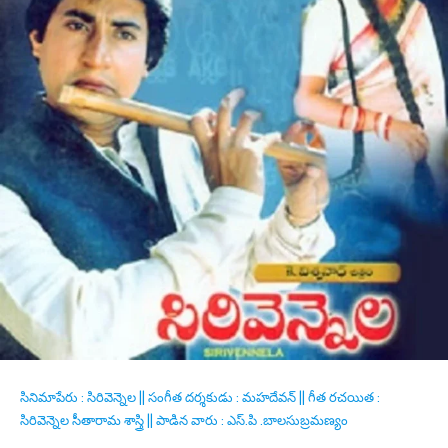
సినిమాపేరు : సిరివెన్నెల || సంగీత దర్శకుడు : మహదేవన్ || గీత రచయిత :
సిరివెన్నెల సీతారామ శాస్త్రి || పాడిన వారు : ఎస్.పి .బాలసుబ్రమణ్యం