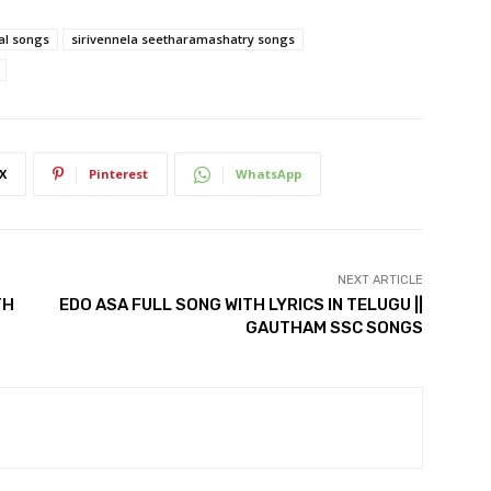
cal songs
sirivennela seetharamashatry songs
X
Pinterest
WhatsApp
NEXT ARTICLE
TH
EDO ASA FULL SONG WITH LYRICS IN TELUGU ||
GAUTHAM SSC SONGS