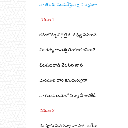
నా తలకు ముడివేస్తున్నా నిన్నాపగా
చరణం 1
కనుబొమ్మ విల్లెత్తి ఓ నవ్వు విసిరావె
చిలకమ్మ గొంతెత్తి తీయంగ కసిరావె
చిటపటలాడి వెలసిన వాన
మెరుపుల దారి కనుమరుగైనా
నా గుండె లయలో విన్నా నీ అలికిడి
చరణం 2
ఈ పూట వినకున్నా నా పాట ఆగేనా