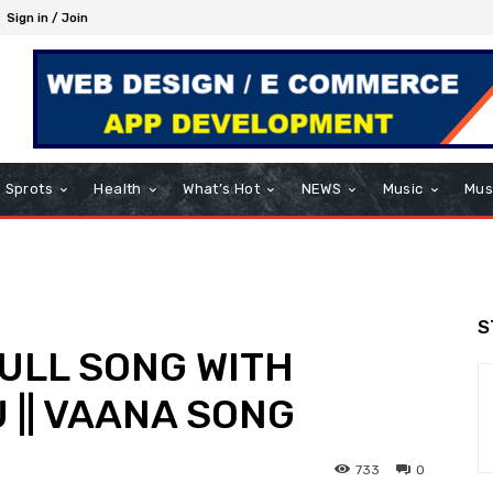
Sign in / Join
Sprots
Health
What’s Hot
NEWS
Music
Mus
S
ULL SONG WITH
 || VAANA SONG
733
0