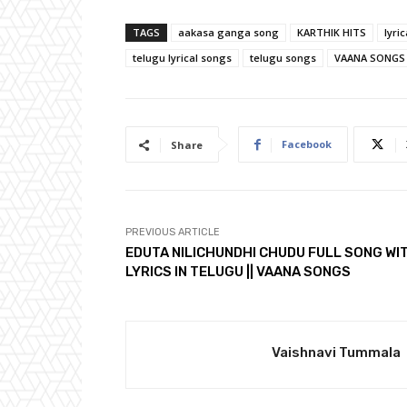
TAGS
aakasa ganga song
KARTHIK HITS
lyri
telugu lyrical songs
telugu songs
VAANA SONGS
Facebook
Share
PREVIOUS ARTICLE
EDUTA NILICHUNDHI CHUDU FULL SONG WI
LYRICS IN TELUGU || VAANA SONGS
Vaishnavi Tummala