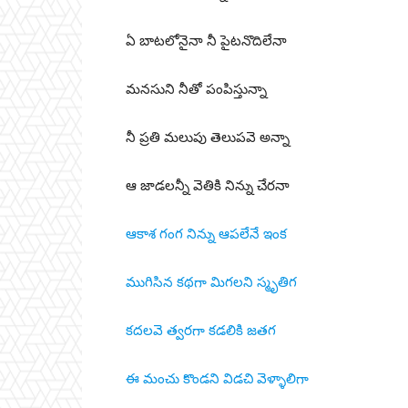
ఏ బాటలోనైనా నీ పైటనొదిలేనా
మనసుని నీతో పంపిస్తున్నా
నీ ప్రతి మలుపు తెలుపవె అన్నా
ఆ జాడలన్నీ వెతికి నిన్ను చేరనా
ఆకాశ గంగ నిన్ను ఆపలేనే ఇంక
ముగిసిన కథగా మిగలని స్మృతిగ
కదలవె త్వరగా కడలికి జతగ
ఈ మంచు కొండని విడచి వెళ్ళాలిగా