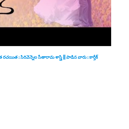
చయిత : సిరివెన్నెల సీతారామ శాస్త్రి || పాడిన వారు : కార్తీక్