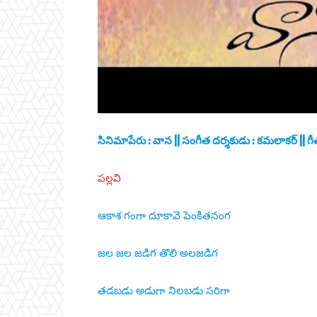
సినిమాపేరు : వాన || సంగీత దర్శకుడు : కమలాకర్ || గీత ర
పల్లవి
ఆకాశ గంగా దూకావె పెంకితనంగ
జల జల జడిగ తొలి అలజడిగ
తడబడు అడుగా నిలబడు సరిగా