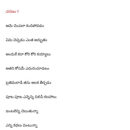
చరణం 1
ఆమె చెంపలా కందిపోవడం
ఏమి చెప్పడం ఎంత అద్భుతం
అందుకే కదా కోరి కోరి కయ్యాలు
అతని కోసమే ఎదురుచూడటం
బ్రతిమలాడి తను అలక తీర్చడం
పూట పూట ఎన్నెన్ని చిలిపి కలహాలు
జంటలెన్ని చెబుతున్నా
ఎన్ని కథలు వింటున్నా