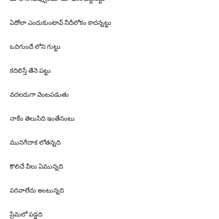
ఏదోలా ఎందుకుంటావ్ నీదీలోకం కాదన్నట్టు
ఒదిగుందే లోని గుట్టు
కదిలిస్తే తేనె పట్టు
వదలదుగా వెంటపడుతు
నాకేం తెలుసిది ఇంతేనంటు
మునిగేదాక లోతన్నది
కొలిచే వీలు ఏమున్నది
పరవాలేదు అంటున్నది
ప్రేమలో పడ్డది