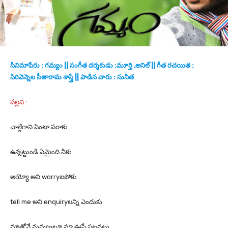
సినిమాపేరు : గమ్యం || సంగీత దర్శకుడు :మూర్తి ,అనిల్ || గీత రచయిత :
సిరివెన్నెల సీతారామ శాస్త్రి || పాడిన వారు : సునీత
పల్లవి :
చాల్లేగాని ఏంటా పరాకు
ఉన్నట్టుండి ఏమైంది నీకు
అయ్యో అని worryఐపోకు
tell me అని enquiryలన్ని ఎందుకు
మాతోనే నువ్వుంటూ మా ఊసే పట్టనట్టు