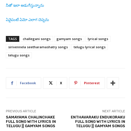
నీతో ఇలా అడుగేస్తున్నాను
ఏవైపంటే ఏమో ఎలాగ చెప్పను
TAGS
challegani songs
gamyam songs
lyrical songs
sirivennela seetharamashatry songs
telugu lyrical songs
telugu songs
Facebook
X
Pinterest
PREVIOUS ARTICLE
NEXT ARTICLE
SAMAYAMA CHALINCHAKE
ENTHAVARAKU ENDUKORAKU
FULL SONG WITH LYRICS IN
FULL SONG WITH LYRICS IN
TELUGU || GAMYAM SONGS
TELUGU || GAMYAM SONGS