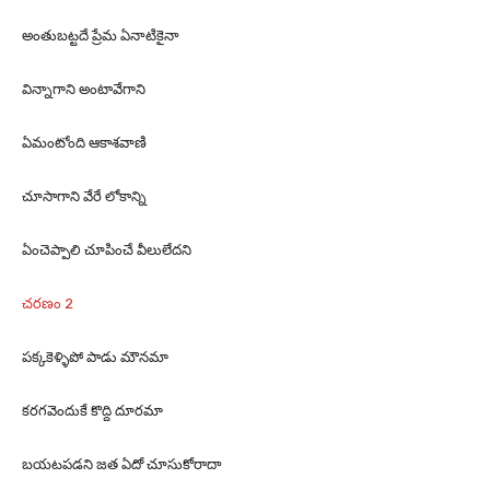
అంతుబట్టదే ప్రేమ ఏనాటికైనా
విన్నాగాని అంటావేగాని
ఏమంటోంది ఆకాశవాణి
చూసాగాని వేరే లోకాన్ని
ఏంచెప్పాలి చూపించే వీలులేదని
చరణం 2
పక్కకెళ్ళిపో పాడు మౌనమా
కరగవెందుకే కొద్ది దూరమా
బయటపడని జత ఏదో చూసుకోరాదా