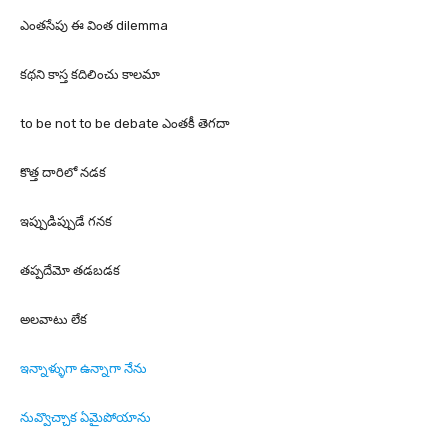
ఎంతసేపు ఈ వింత dilemma
కథని కాస్త కదిలించు కాలమా
to be not to be debate ఎంతకీ తెగదా
కొత్త దారిలో నడక
ఇప్పుడిప్పుడే గనక
తప్పదేమో తడబడక
అలవాటు లేక
ఇన్నాళ్ళుగా ఉన్నాగా నేను
నువ్వొచ్చాక ఏమైపోయాను