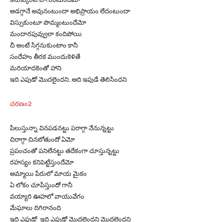
అడగ్గానే అవునంటుందా అభిప్రాయం లేదంటుందా
విస్సుకుంటూ పొమ్మంటుందేమో
మందారపువ్వులా కందిపోయి
చీ అంటే సిగ్గనుకుంటాం కానీ
సందేహం తీరక ముందుకెళితే
మరియాదకెంతో హాని
ఇది ఎపుడో మొదలైందని..అది ఇపుడే తెలిసిందని
చరణం2
పిలుస్తున్నా వినపడనట్టు పరాగ్గా నేనున్నట్టు
చిరాగ్గా చినబోతుందో ఏమో
ప్రపంచంతో పనిలేనట్టు తదేకంగా చూస్తున్నట్టు
రహస్యం కనిపెట్టేస్తుందేమో
అమ్మాయి పేరులో మాయ మైకం
ఏ లోకం చూపిస్తుందో గానీ
వయ్యారి ఊహలో వాయువేగం
మేఘాలు దిగిరానంది
ఇది ఎపుడో ఇది ఎపుడో మొదలైందని మొదలైందని