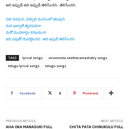
అది ఇప్పుడే అది ఇప్పుడే తెలిసిందని.. తెలిసిందని..
చెలి వినమని..చెప్పాలి మనసులో తలపుని
మరి ఇవ్వాలే త్వరపడనా
మరో ముహూర్తం కనబడునా
ఇది ఎపుడో మొదలైందని.. అది ఇపుడే తెలిసిందని
TAGS
lyrical songs
sirivennela seetharamashatry songs
telugu lyrical songs
telugu songs
Facebook
X
Pinterest
PREVIOUS ARTICLE
NEXT ARTICLE
AHA OKA MANASUKI FULL
CHITA PATA CHINUKULU FULL