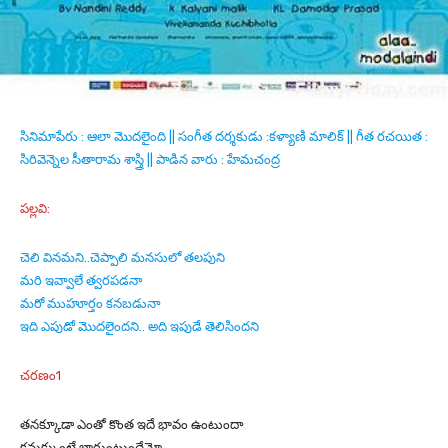
సినిమాపేరు : ఆలా మొదలైంది || సంగీత దర్శకుడు :కళ్యాణి మాలిక్ || గీత రచయిత :
సిరివెన్నెల సీతారామ శాస్త్రి || పాడిన వారు : హేమచంద్ర
పల్లవి:
చెలి వినమని..చెప్పాలి మనసులో తలపుని
మరి ఇవ్వాలే త్వరపడనా
మరో ముహూర్తం కనబడునా
ఇది ఎపుడో మొదలైందని.. అది ఇపుడే తెలిసిందని
చరణం1
తనక్కూడా ఎంతో కొంత ఇదే భావం ఉంటుందా
కనుక్కుంటే బాగుంటుందేమో