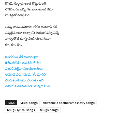
కోసమే కుర్రాళ్లు అంత కొట్టుకుంటె
లోకమందు ఇన్ని వేల జంటలుండవేమో
నా కళ్లతో చూస్తే సరి
నిన్ను మించి మరొకరు లేరని అంటారు కద
ఎవ్వరైన అలా అన్నారని ఊరంత వచ్చి నిన్నే
నా కళ్లతోటి చూస్తానంటె చూడగలనా
ఊ.. ఊ.. ఊ..
ఇంతకంటె వేరే అందగత్తెలు
కనబడలేదని అనననుకో మరి
ఎందరెదురైనా సుందరాంగులు
తడబడి ఎరుగదు మనసీ మాదిరి
ఎందుకంటె ఏమో ఎందుకు అని
తెలియక తికమక పడుతున్నది మది
TAGS
lyrical songs
sirivennela seetharamashatry songs
telugu lyrical songs
telugu songs