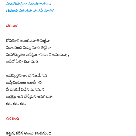
ఎందరెదురైనా సుందరాంగులు
తడబడి ఎరుగదు మనసీ మాదిరి
చరణం1
కోపగించి బుంగమూతి పెట్టినా
నిరాకరించి పళ్ళు నూరి తిట్టినా
మహాద్భుతం అనేట్టుగానె ఉంది అనుకున్నా
ఇదేదో పిచ్చి కదా మరి
అనెవ్వరైన అంటె నిజమేనని
ఒప్పేసుకుంట అంతేగాని
నీ వెనకనే పడిన మనసుని
ఒద్దొద్దు అని నేనేమైన ఆపగలనా
ఊ.. ఊ.. ఊ..
చరణం2
కత్రిన, కరీన అంటు కొంతమంది