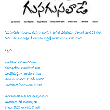
సినిమాపేరు : ఊహలు గుసగుసలాడే || సంగీత దర్శకుడు : కళ్యాణి మాలిక్ || గీత
రచయిత : సిరివెన్నెల సీతారామ శాస్త్రి || పాడిన వారు : హేమచంద్ర
పల్లవి:
ఇంతకంటె వేరే అందగత్తెలు
కనబడలేదని అనననుకో మరి
ఎందరెదురైనా సుందరాంగులు
తడబడి ఎరుగదు మనసీ మాదిరి
ఎందుకంటె ఏమో ఎందుకు అని
తెలియక తికమక పడుతున్నది మది
ఇంతకంటె వేరే అందగత్తెలు
కనబడలేదని అనననుకో మరి